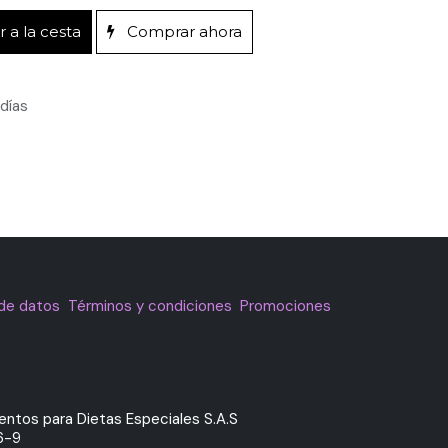
 a la cesta
Comprar ahora
días
 de datos
Términos y condiciones
Promociones
mentos para Dietas Especiales S.A.S
6-9