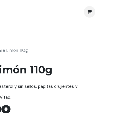
nos
Protección al Consumidor
ile Limón 110g
Limón 110g
terol y sin sellos, papitas crujientes y
Vitad.
00