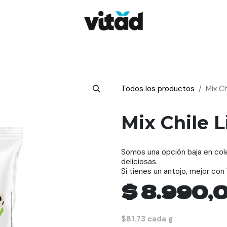
ClubSinNadaQueOcultar
Dónde comprar
Contácta
Todos los productos
Mix Ch
Mix Chile 
Somos una opción baja en coles
deliciosas.
Si tienes un antojo, mejor con 
$
8.990,
$81.73 cada g