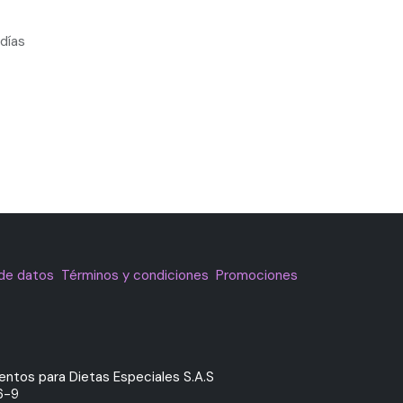
días
 de datos
Términos y condiciones
Promociones
mentos para Dietas Especiales S.A.S
6-9