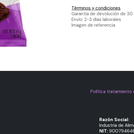
Términos y condiciones
Garantía de devolución de 30 
Envío: 2-3 días laborales
Imagen de referencia
Política tratamiento
Razón Social:
Industria de Ali
NIT:
90079464