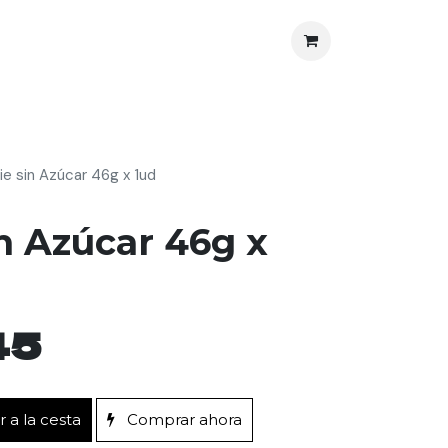
nos
Protección al Consumidor
ie sin Azúcar 46g x 1ud
n Azúcar 46g x
45
 a la cesta
Comprar ahora