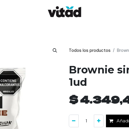
ClubSinNadaQueOcultar
Dónde comprar
Contácta
Todos los productos
Brown
Brownie si
1ud
$
4.349,
Añadir