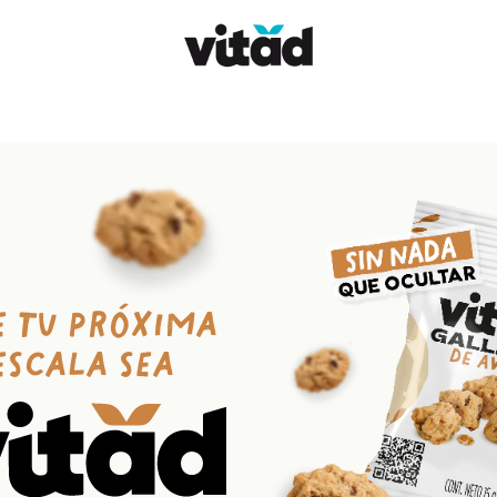
ClubSinNadaQueOcultar
Dónde comprar
Contácta
e tu próxima
escala sea