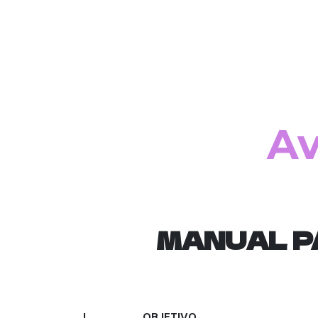
Somos Vitad
Tienda
#
Av
MANUAL P
I. OBJETIVO