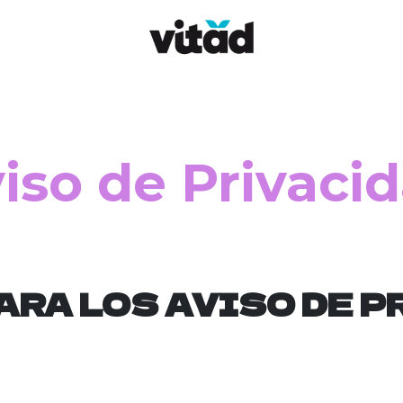
ClubSinNadaQueOcultar
Dónde comprar
Contácta
iso de Privaci
ARA LOS AVISO DE P