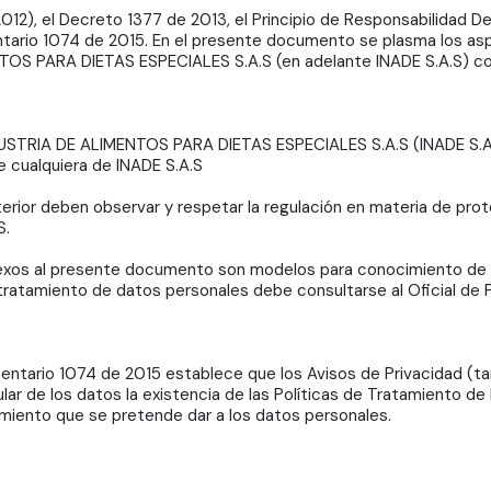
2012), el Decreto 1377 de 2013, el Principio de Responsabilidad D
entario 1074 de 2015. En el presente documento se plasma los as
TOS PARA DIETAS ESPECIALES S.A.S (en adelante INADE S.A.S) co
NDUSTRIA DE ALIMENTOS PARA DIETAS ESPECIALES S.A.S (INADE S.A.S
 cualquiera de INADE S.A.S
terior deben observar y respetar la regulación en materia de prot
S.
xos al presente documento son modelos para conocimiento de la
 tratamiento de datos personales debe consultarse al Oficial de
glamentario 1074 de 2015 establece que los Avisos de Privacidad
ar de los datos la existencia de las Políticas de Tratamiento de 
tamiento que se pretende dar a los datos personales.